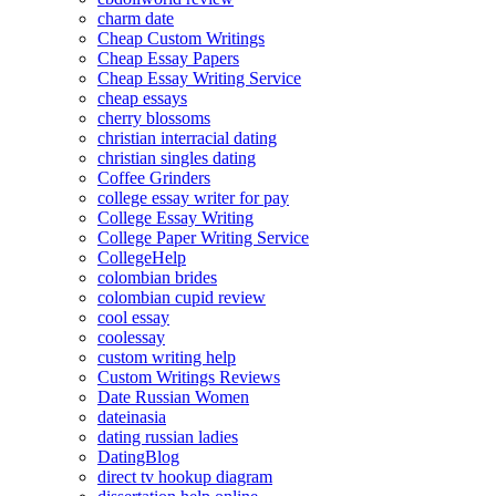
charm date
Cheap Custom Writings
Cheap Essay Papers
Cheap Essay Writing Service
cheap essays
cherry blossoms
christian interracial dating
christian singles dating
Coffee Grinders
college essay writer for pay
College Essay Writing
College Paper Writing Service
CollegeHelp
colombian brides
colombian cupid review
cool essay
coolessay
custom writing help
Custom Writings Reviews
Date Russian Women
dateinasia
dating russian ladies
DatingBlog
direct tv hookup diagram