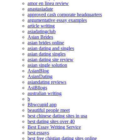
amor en linea review
anastasiadate
approved cash corporate headquarters
argumentative essay examples
article writing
asiadatingclub
Asian Brides
asian brides online
asian dating and singles
asian dating singles
asian dating site review
asian single solution
AsianBlog
AsianDating
asiandating reviews
AsiBllogs
australian writing
b
Bbwcupid app
beautiful people meet
best chinese dating sites in usa
best dating sites over 40
Best Essay Writing Service
best essays
best free chistian dating sites online