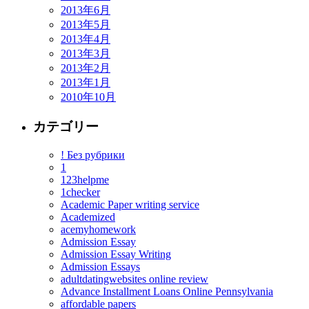
2013年6月
2013年5月
2013年4月
2013年3月
2013年2月
2013年1月
2010年10月
カテゴリー
! Без рубрики
1
123helpme
1checker
Academic Paper writing service
Academized
acemyhomework
Admission Essay
Admission Essay Writing
Admission Essays
adultdatingwebsites online review
Advance Installment Loans Online Pennsylvania
affordable papers