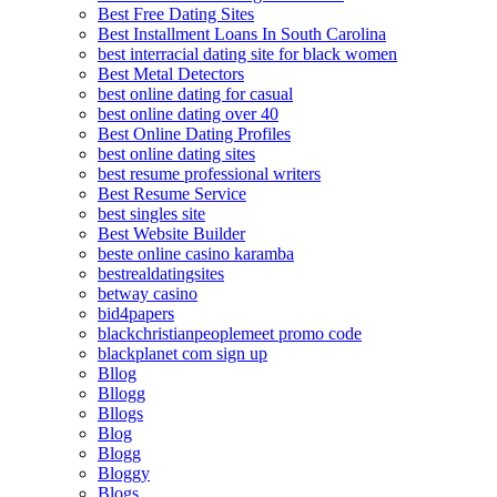
Best Free Dating Sites
Best Installment Loans In South Carolina
best interracial dating site for black women
Best Metal Detectors
best online dating for casual
best online dating over 40
Best Online Dating Profiles
best online dating sites
best resume professional writers
Best Resume Service
best singles site
Best Website Builder
beste online casino karamba
bestrealdatingsites
betway casino
bid4papers
blackchristianpeoplemeet promo code
blackplanet com sign up
Bllog
Bllogg
Bllogs
Blog
Blogg
Bloggy
Blogs