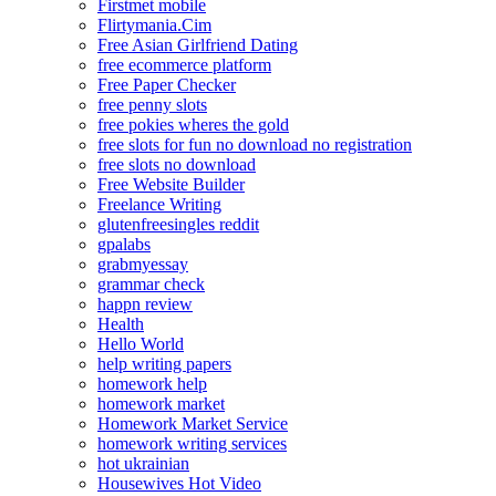
Firstmet mobile
Flirtymania.Cim
Free Asian Girlfriend Dating
free ecommerce platform
Free Paper Checker
free penny slots
free pokies wheres the gold
free slots for fun no download no registration
free slots no download
Free Website Builder
Freelance Writing
glutenfreesingles reddit
gpalabs
grabmyessay
grammar check
happn review
Health
Hello World
help writing papers
homework help
homework market
Homework Market Service
homework writing services
hot ukrainian
Housewives Hot Video