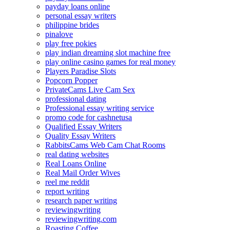
payday loans online
personal essay writers
philippine brides
pinalove
play free pokies
play indian dreaming slot machine free
play online casino games for real money
Players Paradise Slots
Popcorn Popper
PrivateCams Live Cam Sex
professional dating
Professional essay writing service
promo code for cashnetusa
Qualified Essay Writers
Quality Essay Writers
RabbitsCams Web Cam Chat Rooms
real dating websites
Real Loans Online
Real Mail Order Wives
reel me reddit
report writing
research paper writing
reviewingwriting
reviewingwriting.com
Roasting Coffee