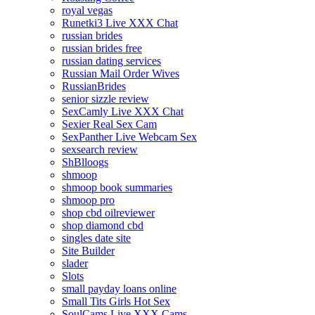
royal vegas
Runetki3 Live XXX Chat
russian brides
russian brides free
russian dating services
Russian Mail Order Wives
RussianBrides
senior sizzle review
SexCamly Live XXX Chat
Sexier Real Sex Cam
SexPanther Live Webcam Sex
sexsearch review
ShBlloogs
shmoop
shmoop book summaries
shmoop pro
shop cbd oilreviewer
shop diamond cbd
singles date site
Site Builder
slader
Slots
small payday loans online
Small Tits Girls Hot Sex
SoulCams Live XXX Cams