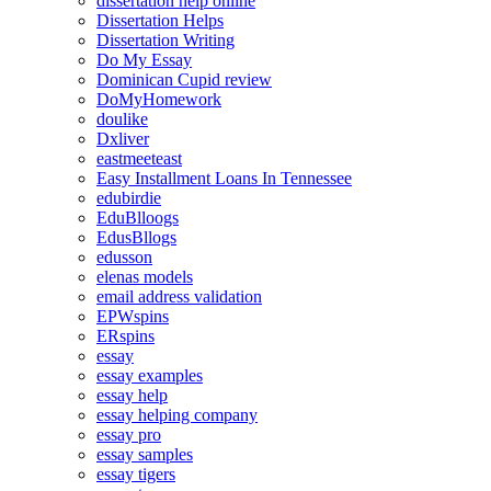
dissertation help online
Dissertation Helps
Dissertation Writing
Do My Essay
Dominican Cupid review
DoMyHomework
doulike
Dxliver
eastmeeteast
Easy Installment Loans In Tennessee
edubirdie
EduBlloogs
EdusBllogs
edusson
elenas models
email address validation
EPWspins
ERspins
essay
essay examples
essay help
essay helping company
essay pro
essay samples
essay tigers