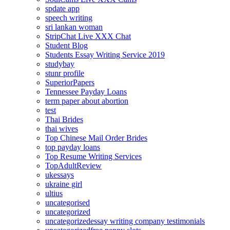
spdate app
speech writing
sri lankan woman
StripChat Live XXX Chat
Student Blog
Students Essay Writing Service 2019
studybay
stunr profile
SuperiorPapers
Tennessee Payday Loans
term paper about abortion
test
Thai Brides
thai wives
Top Chinese Mail Order Brides
top payday loans
Top Resume Writing Services
TopAdultReview
ukessays
ukraine girl
ultius
uncategorised
uncategorized
uncategorizedessay writing company testimonials