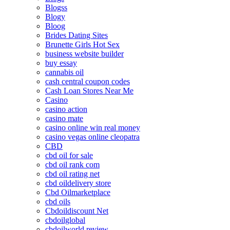
Blogss
Blogy
Bloog
Brides Dating Sites
Brunette Girls Hot Sex
business website builder
buy essay
cannabis oil
cash central coupon codes
Cash Loan Stores Near Me
Casino
casino action
casino mate
casino online win real money
casino vegas online cleopatra
CBD
cbd oil for sale
cbd oil rank com
cbd oil rating net
cbd oildelivery store
Cbd Oilmarketplace
cbd oils
Cbdoildiscount Net
cbdoilglobal
cbdoilworld review