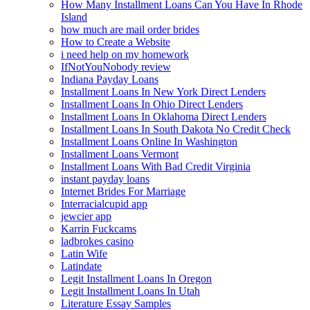
How Many Installment Loans Can You Have In Rhode
Island
how much are mail order brides
How to Create a Website
i need help on my homework
IfNotYouNobody review
Indiana Payday Loans
Installment Loans In New York Direct Lenders
Installment Loans In Ohio Direct Lenders
Installment Loans In Oklahoma Direct Lenders
Installment Loans In South Dakota No Credit Check
Installment Loans Online In Washington
Installment Loans Vermont
Installment Loans With Bad Credit Virginia
instant payday loans
Internet Brides For Marriage
Interracialcupid app
jewcier app
Karrin Fuckcams
ladbrokes casino
Latin Wife
Latindate
Legit Installment Loans In Oregon
Legit Installment Loans In Utah
Literature Essay Samples