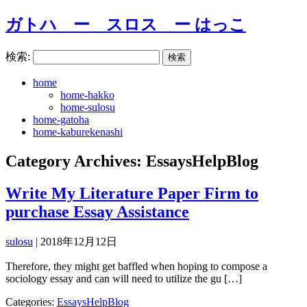
ガトハ ー スロス ー はっこ
検索:
home
home-hakko
home-sulosu
home-gatoha
home-kaburekenashi
Category Archives: EssaysHelpBlog
Write My Literature Paper Firm to
purchase Essay Assistance
sulosu
|
2018年12月12日
Therefore, they might get baffled when hoping to compose a
sociology essay and can will need to utilize the gu […]
Categories:
EssaysHelpBlog