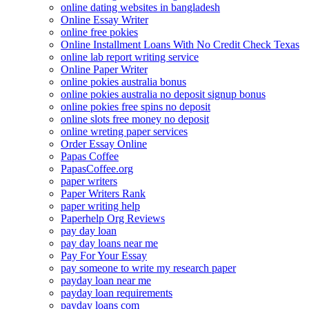
online dating websites in bangladesh
Online Essay Writer
online free pokies
Online Installment Loans With No Credit Check Texas
online lab report writing service
Online Paper Writer
online pokies australia bonus
online pokies australia no deposit signup bonus
online pokies free spins no deposit
online slots free money no deposit
online wreting paper services
Order Essay Online
Papas Coffee
PapasCoffee.org
paper writers
Paper Writers Rank
paper writing help
Paperhelp Org Reviews
pay day loan
pay day loans near me
Pay For Your Essay
pay someone to write my research paper
payday loan near me
payday loan requirements
payday loans com