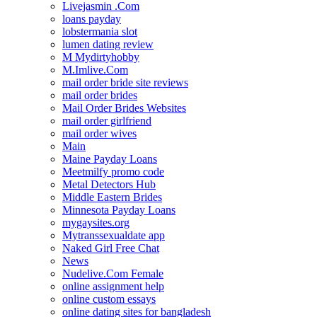
Livejasmin .Com
loans payday
lobstermania slot
lumen dating review
M Mydirtyhobby
M.Imlive.Com
mail order bride site reviews
mail order brides
Mail Order Brides Websites
mail order girlfriend
mail order wives
Main
Maine Payday Loans
Meetmilfy promo code
Metal Detectors Hub
Middle Eastern Brides
Minnesota Payday Loans
mygaysites.org
Mytranssexualdate app
Naked Girl Free Chat
News
Nudelive.Com Female
online assignment help
online custom essays
online dating sites for bangladesh