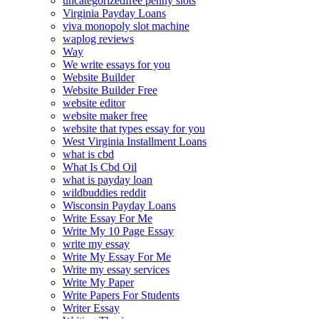
uncategorizedfree penny slots
Virginia Payday Loans
viva monopoly slot machine
waplog reviews
Way
We write essays for you
Website Builder
Website Builder Free
website editor
website maker free
website that types essay for you
West Virginia Installment Loans
what is cbd
What Is Cbd Oil
what is payday loan
wildbuddies reddit
Wisconsin Payday Loans
Write Essay For Me
Write My 10 Page Essay
write my essay
Write My Essay For Me
Write my essay services
Write My Paper
Write Papers For Students
Writer Essay