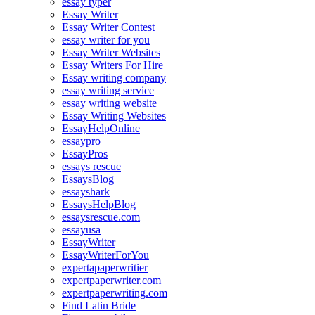
essay typer
Essay Writer
Essay Writer Contest
essay writer for you
Essay Writer Websites
Essay Writers For Hire
Essay writing company
essay writing service
essay writing website
Essay Writing Websites
EssayHelpOnline
essaypro
EssayPros
essays rescue
EssaysBlog
essayshark
EssaysHelpBlog
essaysrescue.com
essayusa
EssayWriter
EssayWriterForYou
expertapaperwritier
expertpaperwriter.com
expertpaperwriting.com
Find Latin Bride