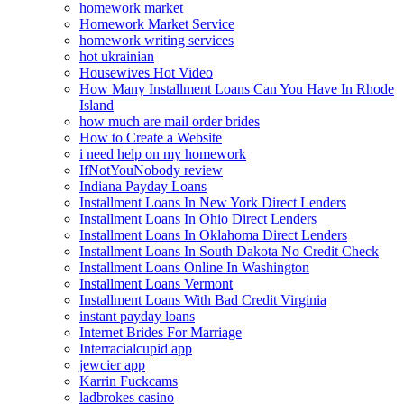
homework market
Homework Market Service
homework writing services
hot ukrainian
Housewives Hot Video
How Many Installment Loans Can You Have In Rhode
Island
how much are mail order brides
How to Create a Website
i need help on my homework
IfNotYouNobody review
Indiana Payday Loans
Installment Loans In New York Direct Lenders
Installment Loans In Ohio Direct Lenders
Installment Loans In Oklahoma Direct Lenders
Installment Loans In South Dakota No Credit Check
Installment Loans Online In Washington
Installment Loans Vermont
Installment Loans With Bad Credit Virginia
instant payday loans
Internet Brides For Marriage
Interracialcupid app
jewcier app
Karrin Fuckcams
ladbrokes casino