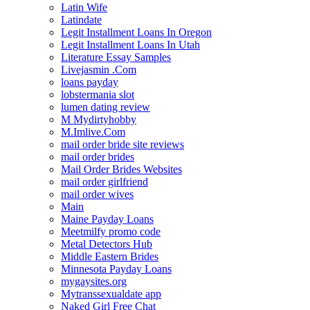
Latin Wife
Latindate
Legit Installment Loans In Oregon
Legit Installment Loans In Utah
Literature Essay Samples
Livejasmin .Com
loans payday
lobstermania slot
lumen dating review
M Mydirtyhobby
M.Imlive.Com
mail order bride site reviews
mail order brides
Mail Order Brides Websites
mail order girlfriend
mail order wives
Main
Maine Payday Loans
Meetmilfy promo code
Metal Detectors Hub
Middle Eastern Brides
Minnesota Payday Loans
mygaysites.org
Mytranssexualdate app
Naked Girl Free Chat