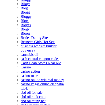
Bllogs
Blog
Blogg
Bloggy
Blogs
Blogss
Blogy
Bloog
Brides Dating Sites
Brunette Girls Hot Sex
business website builder
buy essay
cannabis oil
cash central coupon codes
Cash Loan Stores Near Me
Casino
casino action
casino mate
casino online win real money
casino vegas online cleopatra
CBD
cbd oil for sale
cbd oil rank com
cbd oil rating net