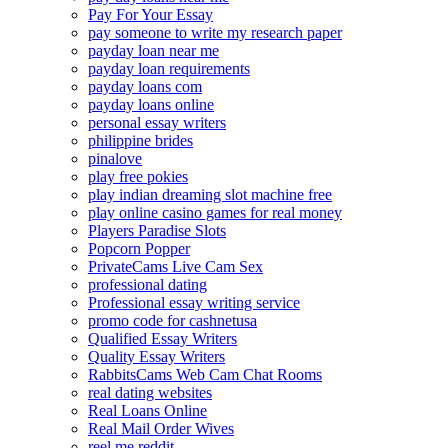
Pay For Your Essay
pay someone to write my research paper
payday loan near me
payday loan requirements
payday loans com
payday loans online
personal essay writers
philippine brides
pinalove
play free pokies
play indian dreaming slot machine free
play online casino games for real money
Players Paradise Slots
Popcorn Popper
PrivateCams Live Cam Sex
professional dating
Professional essay writing service
promo code for cashnetusa
Qualified Essay Writers
Quality Essay Writers
RabbitsCams Web Cam Chat Rooms
real dating websites
Real Loans Online
Real Mail Order Wives
reel me reddit