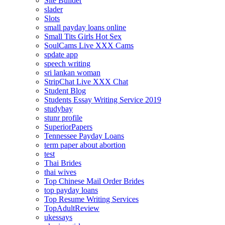
Site Builder
slader
Slots
small payday loans online
Small Tits Girls Hot Sex
SoulCams Live XXX Cams
spdate app
speech writing
sri lankan woman
StripChat Live XXX Chat
Student Blog
Students Essay Writing Service 2019
studybay
stunr profile
SuperiorPapers
Tennessee Payday Loans
term paper about abortion
test
Thai Brides
thai wives
Top Chinese Mail Order Brides
top payday loans
Top Resume Writing Services
TopAdultReview
ukessays