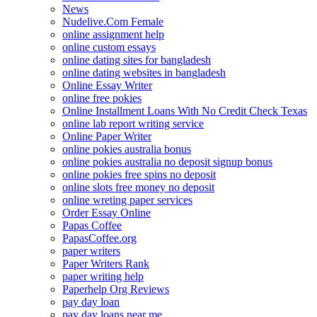
News
Nudelive.Com Female
online assignment help
online custom essays
online dating sites for bangladesh
online dating websites in bangladesh
Online Essay Writer
online free pokies
Online Installment Loans With No Credit Check Texas
online lab report writing service
Online Paper Writer
online pokies australia bonus
online pokies australia no deposit signup bonus
online pokies free spins no deposit
online slots free money no deposit
online wreting paper services
Order Essay Online
Papas Coffee
PapasCoffee.org
paper writers
Paper Writers Rank
paper writing help
Paperhelp Org Reviews
pay day loan
pay day loans near me