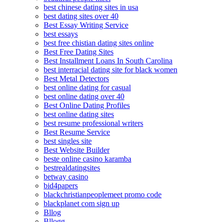
best chinese dating sites in usa
best dating sites over 40
Best Essay Writing Service
best essays
best free chistian dating sites online
Best Free Dating Sites
Best Installment Loans In South Carolina
best interracial dating site for black women
Best Metal Detectors
best online dating for casual
best online dating over 40
Best Online Dating Profiles
best online dating sites
best resume professional writers
Best Resume Service
best singles site
Best Website Builder
beste online casino karamba
bestrealdatingsites
betway casino
bid4papers
blackchristianpeoplemeet promo code
blackplanet com sign up
Bllog
Bllogg