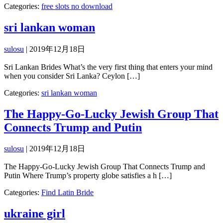
Categories:
free slots no download
sri lankan woman
sulosu
|
2019年12月18日
Sri Lankan Brides What’s the very first thing that enters your mind
when you consider Sri Lanka? Ceylon […]
Categories:
sri lankan woman
The Happy-Go-Lucky Jewish Group That
Connects Trump and Putin
sulosu
|
2019年12月18日
The Happy-Go-Lucky Jewish Group That Connects Trump and
Putin Where Trump’s property globe satisfies a h […]
Categories:
Find Latin Bride
ukraine girl