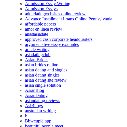
Admission Essay Writing
Admission Essays
adultdatingwebsites online review
Advance Installment Loans Online Pennsylvania
affordable papers
amor en linea review
anastasiadate
approved cash corporate headquarters
argumentative essay examples
article writing
asiadatingclub
Asian Brides
asian brides online
asian dating and singles
asian dating singles
asian dating site review
asian single solution
AsianBlog
AsianDating
asiandating reviews
AsiBllogs
australian writing
b
Bbwcupid app
beautiful people meet