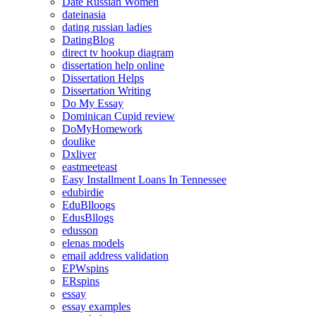
Date Russian Women
dateinasia
dating russian ladies
DatingBlog
direct tv hookup diagram
dissertation help online
Dissertation Helps
Dissertation Writing
Do My Essay
Dominican Cupid review
DoMyHomework
doulike
Dxliver
eastmeeteast
Easy Installment Loans In Tennessee
edubirdie
EduBlloogs
EdusBllogs
edusson
elenas models
email address validation
EPWspins
ERspins
essay
essay examples