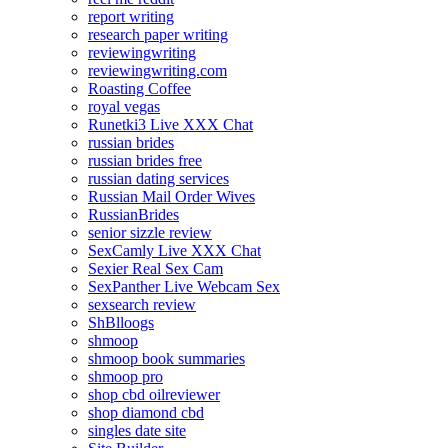
report writing
research paper writing
reviewingwriting
reviewingwriting.com
Roasting Coffee
royal vegas
Runetki3 Live XXX Chat
russian brides
russian brides free
russian dating services
Russian Mail Order Wives
RussianBrides
senior sizzle review
SexCamly Live XXX Chat
Sexier Real Sex Cam
SexPanther Live Webcam Sex
sexsearch review
ShBlloogs
shmoop
shmoop book summaries
shmoop pro
shop cbd oilreviewer
shop diamond cbd
singles date site