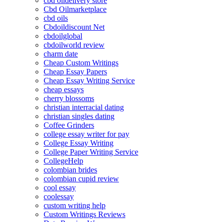
cbd oildelivery store
Cbd Oilmarketplace
cbd oils
Cbdoildiscount Net
cbdoilglobal
cbdoilworld review
charm date
Cheap Custom Writings
Cheap Essay Papers
Cheap Essay Writing Service
cheap essays
cherry blossoms
christian interracial dating
christian singles dating
Coffee Grinders
college essay writer for pay
College Essay Writing
College Paper Writing Service
CollegeHelp
colombian brides
colombian cupid review
cool essay
coolessay
custom writing help
Custom Writings Reviews