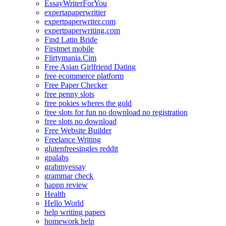
EssayWriterForYou
expertapaperwritier
expertpaperwriter.com
expertpaperwriting.com
Find Latin Bride
Firstmet mobile
Flirtymania.Cim
Free Asian Girlfriend Dating
free ecommerce platform
Free Paper Checker
free penny slots
free pokies wheres the gold
free slots for fun no download no registration
free slots no download
Free Website Builder
Freelance Writing
glutenfreesingles reddit
gpalabs
grabmyessay
grammar check
happn review
Health
Hello World
help writing papers
homework help