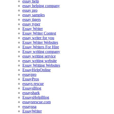
essay help
essay helping company
essay pro
essay samples
essay tigers
essay typer
Essay Writer
Essay Writer Contest
essay writer for you
Essay Writer Websites
Essay Writers For Hire
Essay writing company
essay writing service
essay writing website
Essay Writing Websites
EssayHelpOnline
essaypro
EssayPros
essays rescue
EssaysBlog
essayshark
EssaysHelpBlog
essaysrescue.com
essayusa
EssayWriter