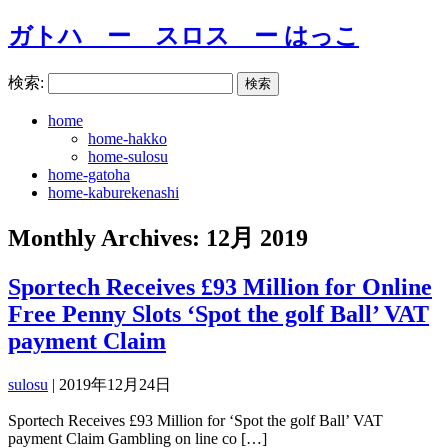
ガトハ ー スロス ー はっこ
検索:
home
home-hakko
home-sulosu
home-gatoha
home-kaburekenashi
Monthly Archives: 12月 2019
Sportech Receives £93 Million for Online
Free Penny Slots ‘Spot the golf Ball’ VAT
payment Claim
sulosu
|
2019年12月24日
Sportech Receives £93 Million for ‘Spot the golf Ball’ VAT
payment Claim Gambling on line co […]