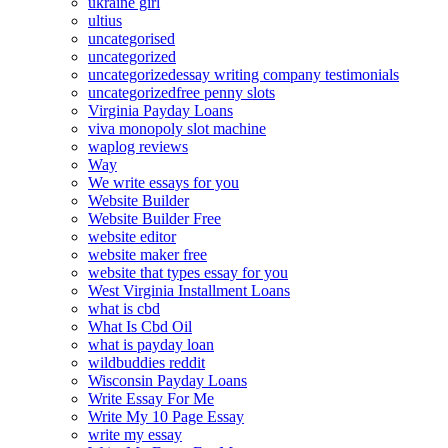
ukraine girl
ultius
uncategorised
uncategorized
uncategorizedessay writing company testimonials
uncategorizedfree penny slots
Virginia Payday Loans
viva monopoly slot machine
waplog reviews
Way
We write essays for you
Website Builder
Website Builder Free
website editor
website maker free
website that types essay for you
West Virginia Installment Loans
what is cbd
What Is Cbd Oil
what is payday loan
wildbuddies reddit
Wisconsin Payday Loans
Write Essay For Me
Write My 10 Page Essay
write my essay