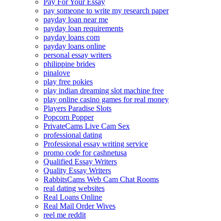
Pay For Your Essay
pay someone to write my research paper
payday loan near me
payday loan requirements
payday loans com
payday loans online
personal essay writers
philippine brides
pinalove
play free pokies
play indian dreaming slot machine free
play online casino games for real money
Players Paradise Slots
Popcorn Popper
PrivateCams Live Cam Sex
professional dating
Professional essay writing service
promo code for cashnetusa
Qualified Essay Writers
Quality Essay Writers
RabbitsCams Web Cam Chat Rooms
real dating websites
Real Loans Online
Real Mail Order Wives
reel me reddit