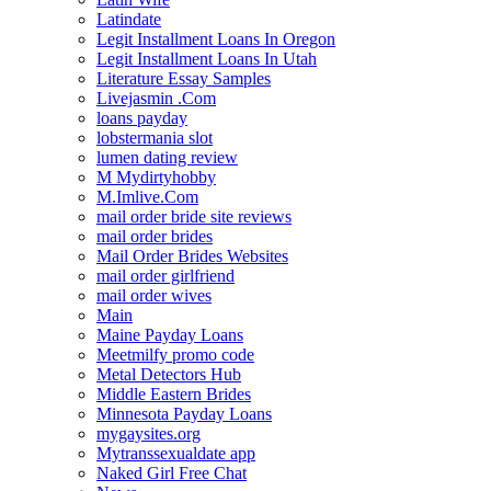
Latindate
Legit Installment Loans In Oregon
Legit Installment Loans In Utah
Literature Essay Samples
Livejasmin .Com
loans payday
lobstermania slot
lumen dating review
M Mydirtyhobby
M.Imlive.Com
mail order bride site reviews
mail order brides
Mail Order Brides Websites
mail order girlfriend
mail order wives
Main
Maine Payday Loans
Meetmilfy promo code
Metal Detectors Hub
Middle Eastern Brides
Minnesota Payday Loans
mygaysites.org
Mytranssexualdate app
Naked Girl Free Chat