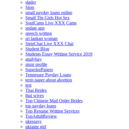
slader
Slots
small payday loans online
Small Tits Girls Hot Sex
SoulCams Live XXX Cams
spdate app
speech writing
sri lankan woman
StripChat Live XXX Chat
Student Blog
Students Essay Writing Service 2019
studybay
stunr profile
SuperiorPapers
Tennessee Payday Loans
term paper about abortion
test
Thai Brides
thai wives
Top Chinese Mail Order Brides
top payday loans
Top Resume Writing Services
TopAdultReview
ukessays
ukraine girl