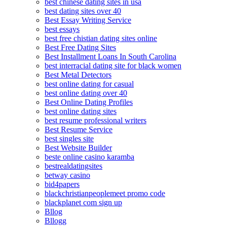
best chinese dating sites in usa
best dating sites over 40
Best Essay Writing Service
best essays
best free chistian dating sites online
Best Free Dating Sites
Best Installment Loans In South Carolina
best interracial dating site for black women
Best Metal Detectors
best online dating for casual
best online dating over 40
Best Online Dating Profiles
best online dating sites
best resume professional writers
Best Resume Service
best singles site
Best Website Builder
beste online casino karamba
bestrealdatingsites
betway casino
bid4papers
blackchristianpeoplemeet promo code
blackplanet com sign up
Bllog
Bllogg