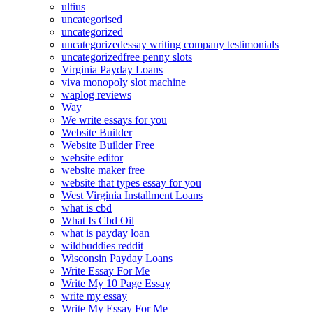
ultius
uncategorised
uncategorized
uncategorizedessay writing company testimonials
uncategorizedfree penny slots
Virginia Payday Loans
viva monopoly slot machine
waplog reviews
Way
We write essays for you
Website Builder
Website Builder Free
website editor
website maker free
website that types essay for you
West Virginia Installment Loans
what is cbd
What Is Cbd Oil
what is payday loan
wildbuddies reddit
Wisconsin Payday Loans
Write Essay For Me
Write My 10 Page Essay
write my essay
Write My Essay For Me