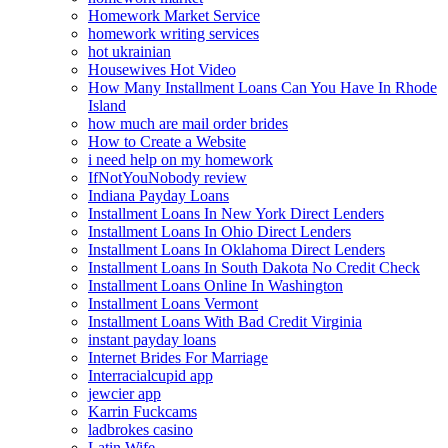
Homework Market Service
homework writing services
hot ukrainian
Housewives Hot Video
How Many Installment Loans Can You Have In Rhode
Island
how much are mail order brides
How to Create a Website
i need help on my homework
IfNotYouNobody review
Indiana Payday Loans
Installment Loans In New York Direct Lenders
Installment Loans In Ohio Direct Lenders
Installment Loans In Oklahoma Direct Lenders
Installment Loans In South Dakota No Credit Check
Installment Loans Online In Washington
Installment Loans Vermont
Installment Loans With Bad Credit Virginia
instant payday loans
Internet Brides For Marriage
Interracialcupid app
jewcier app
Karrin Fuckcams
ladbrokes casino
Latin Wife