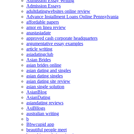
Admission Essay Writing
Admission Essays
adultdatingwebsites online review
Advance Installment Loans Online Pennsylvania
affordable papers
amor en linea review
anastasiadate
approved cash corporate headquarters
argumentative essay examples
article writing
asiadatingclub
Asian Brides
asian brides online
asian dating and singles
asian dating singles
asian dating site review
asian single solution
AsianBlog
AsianDating
asiandating reviews
AsiBllogs
australian writing
b
Bbwcupid app
beautiful people meet