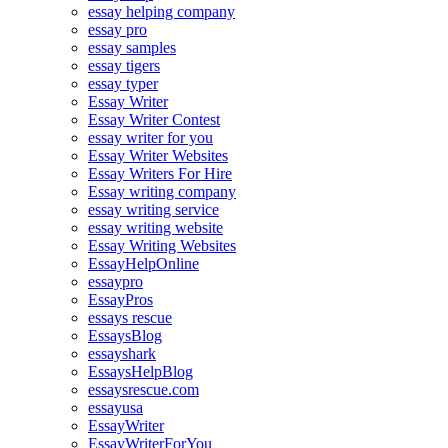
essay helping company
essay pro
essay samples
essay tigers
essay typer
Essay Writer
Essay Writer Contest
essay writer for you
Essay Writer Websites
Essay Writers For Hire
Essay writing company
essay writing service
essay writing website
Essay Writing Websites
EssayHelpOnline
essaypro
EssayPros
essays rescue
EssaysBlog
essayshark
EssaysHelpBlog
essaysrescue.com
essayusa
EssayWriter
EssayWriterForYou