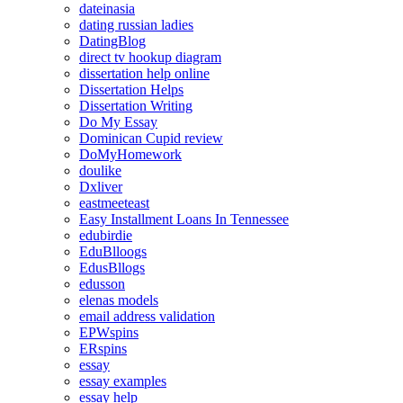
dateinasia
dating russian ladies
DatingBlog
direct tv hookup diagram
dissertation help online
Dissertation Helps
Dissertation Writing
Do My Essay
Dominican Cupid review
DoMyHomework
doulike
Dxliver
eastmeeteast
Easy Installment Loans In Tennessee
edubirdie
EduBlloogs
EdusBllogs
edusson
elenas models
email address validation
EPWspins
ERspins
essay
essay examples
essay help