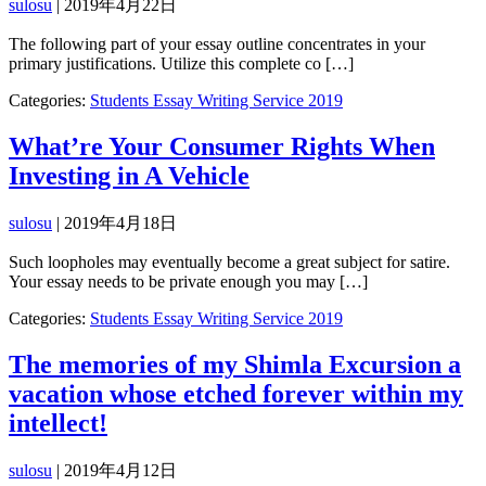
sulosu
|
2019年4月22日
The following part of your essay outline concentrates in your
primary justifications. Utilize this complete co […]
Categories:
Students Essay Writing Service 2019
What’re Your Consumer Rights When
Investing in A Vehicle
sulosu
|
2019年4月18日
Such loopholes may eventually become a great subject for satire.
Your essay needs to be private enough you may […]
Categories:
Students Essay Writing Service 2019
The memories of my Shimla Excursion a
vacation whose etched forever within my
intellect!
sulosu
|
2019年4月12日