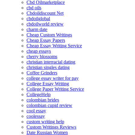
Cbd Oilmarketplace
cbd oils
Cbdoildiscount Net
cbdoilglobal
cbdoilworld review
charm date
Cheap Custom Writings
Cheap Essay Papers
Cheap Essay Writing Service
cheap essays
cherry blossoms
christian interracial dating
christian singles dating
Coffee Grinders
college essay writer for pay
College Essay Writing
College Paper Writing Service
CollegeHelp
colombian brides
colombian cupid review
cool essay
coolessay
custom writing help
Custom Writings Reviews
Date Russian Women