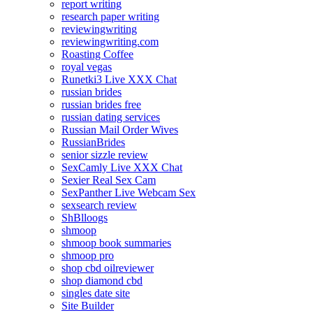
report writing
research paper writing
reviewingwriting
reviewingwriting.com
Roasting Coffee
royal vegas
Runetki3 Live XXX Chat
russian brides
russian brides free
russian dating services
Russian Mail Order Wives
RussianBrides
senior sizzle review
SexCamly Live XXX Chat
Sexier Real Sex Cam
SexPanther Live Webcam Sex
sexsearch review
ShBlloogs
shmoop
shmoop book summaries
shmoop pro
shop cbd oilreviewer
shop diamond cbd
singles date site
Site Builder