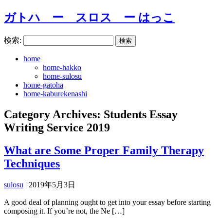
ガトハ ー スロス ー はっこ
検索:
home
home-hakko
home-sulosu
home-gatoha
home-kaburekenashi
Category Archives: Students Essay
Writing Service 2019
What are Some Proper Family Therapy
Techniques
sulosu
|
2019年5月3日
A good deal of planning ought to get into your essay before starting
composing it. If you’re not, the Ne […]