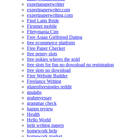
expertapaperwritier
expertpaperwriter.com
expertpaperwriting.com
Find Latin Bride
Firstmet mobile
Flirtymania.Cim
Free Asian Girlfriend Dating
free ecommerce platform
Free Paper Checker
free penny slots
free pokies wheres the gold
free slots for fun no download no registration
free slots no download
Free Website Builder
Freelance Writing
glutenfreesingles reddit
gpalabs
grabmyessay
grammar check
happn review
Health
Hello World
help writing papers
homework help
homework market