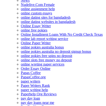
News
Nudelive.Com Female
online assignment help
online custom essays
online dating sites for bangladesh
online dating websites in bangladesh
Online Essay Writer
online free pokies
Online Installment Loans With No Credit Check Texas
online lab report writing service
Online Paper Writer
online pokies australia bonus
online pokies australia no deposit signup bonus
online pokies free spins no deposit
online slots free money no deposit
online wreting paper services
Order Essay Online
Papas Coffee
PapasCoffee.org
paper writers
Paper Writers Rank
paper writing help
Paperhelp Org Reviews
pay day loan
pay day loans near me