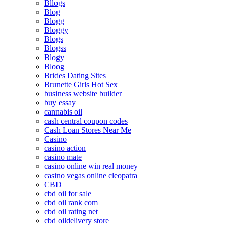
Bllogs
Blog
Blogg
Bloggy
Blogs
Blogss
Blogy
Bloog
Brides Dating Sites
Brunette Girls Hot Sex
business website builder
buy essay
cannabis oil
cash central coupon codes
Cash Loan Stores Near Me
Casino
casino action
casino mate
casino online win real money
casino vegas online cleopatra
CBD
cbd oil for sale
cbd oil rank com
cbd oil rating net
cbd oildelivery store