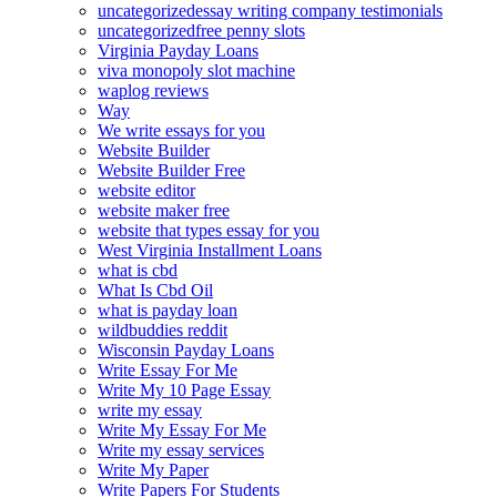
uncategorizedessay writing company testimonials
uncategorizedfree penny slots
Virginia Payday Loans
viva monopoly slot machine
waplog reviews
Way
We write essays for you
Website Builder
Website Builder Free
website editor
website maker free
website that types essay for you
West Virginia Installment Loans
what is cbd
What Is Cbd Oil
what is payday loan
wildbuddies reddit
Wisconsin Payday Loans
Write Essay For Me
Write My 10 Page Essay
write my essay
Write My Essay For Me
Write my essay services
Write My Paper
Write Papers For Students