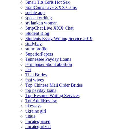
Small Tits Girls Hot Sex
SoulCams Live XXX Cams
spdate app
speech writing
sri lankan woman
StripChat Live XXX Chat
Student Blog
Students Essay Writing Service 2019
studybay
stunr profile
SuperiorPapers
Tennessee Payday Loans
term paper about abortion
test
Thai Brides
thai wives
Top Chinese Mail Order Brides
top payday loans
Top Resume Writing Services
TopAdultReview
ukessays
ukraine girl
ultius
uncategorised
uncategorized