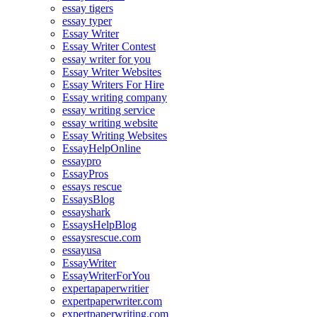
essay tigers
essay typer
Essay Writer
Essay Writer Contest
essay writer for you
Essay Writer Websites
Essay Writers For Hire
Essay writing company
essay writing service
essay writing website
Essay Writing Websites
EssayHelpOnline
essaypro
EssayPros
essays rescue
EssaysBlog
essayshark
EssaysHelpBlog
essaysrescue.com
essayusa
EssayWriter
EssayWriterForYou
expertapaperwritier
expertpaperwriter.com
expertpaperwriting.com