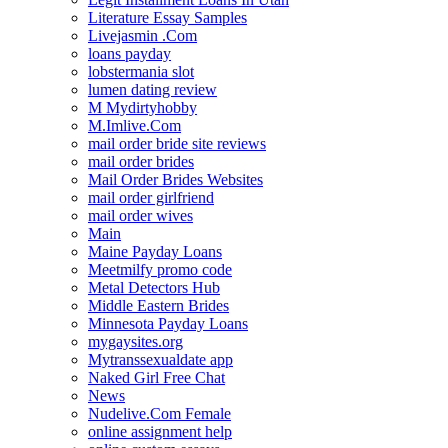
Literature Essay Samples
Livejasmin .Com
loans payday
lobstermania slot
lumen dating review
M Mydirtyhobby
M.Imlive.Com
mail order bride site reviews
mail order brides
Mail Order Brides Websites
mail order girlfriend
mail order wives
Main
Maine Payday Loans
Meetmilfy promo code
Metal Detectors Hub
Middle Eastern Brides
Minnesota Payday Loans
mygaysites.org
Mytranssexualdate app
Naked Girl Free Chat
News
Nudelive.Com Female
online assignment help