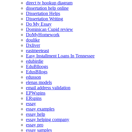
direct tv hookup diagram
dissertation help online
Dissertation Helps
Dissertation Writing
Do My Essay
Dominican Cupid review
DoMyHomework
doulike
Dxliver
eastmeeteast
Easy Installment Loans In Tennessee
edubirdie
EduBlloogs
EdusBllogs
edusson
elenas models
email address validation
EPWspins
ERspins
essay
essay examples
essay help
essay helping company
essay pro
essay samples