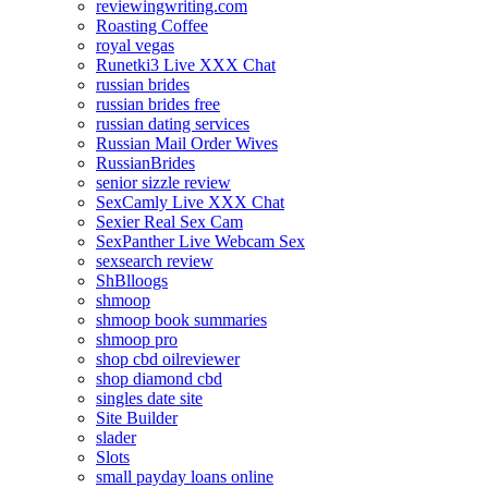
reviewingwriting.com
Roasting Coffee
royal vegas
Runetki3 Live XXX Chat
russian brides
russian brides free
russian dating services
Russian Mail Order Wives
RussianBrides
senior sizzle review
SexCamly Live XXX Chat
Sexier Real Sex Cam
SexPanther Live Webcam Sex
sexsearch review
ShBlloogs
shmoop
shmoop book summaries
shmoop pro
shop cbd oilreviewer
shop diamond cbd
singles date site
Site Builder
slader
Slots
small payday loans online