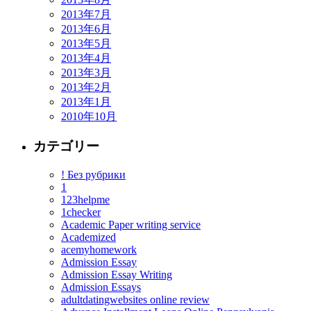
2013年7月
2013年6月
2013年5月
2013年4月
2013年3月
2013年2月
2013年1月
2010年10月
カテゴリー
! Без рубрики
1
123helpme
1checker
Academic Paper writing service
Academized
acemyhomework
Admission Essay
Admission Essay Writing
Admission Essays
adultdatingwebsites online review