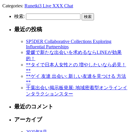
Categories:
Runetki3 Live XXX Chat
検索:
最近の投稿
SP5DER Collaborative Collections Exploring
Influential Partnerships
愛媛で新たな出会いを求めるならLINEが効果
的！
**タイで日本人女性との 増やしたいなら必見！
**
**ゲイ 友達 出会い: 新しい友達を見つける 方法
**
千葉出会い掲示板発展: 地域密着型オンラインイ
ンタラクションスター
最近のコメント
アーカイブ
2025年8月