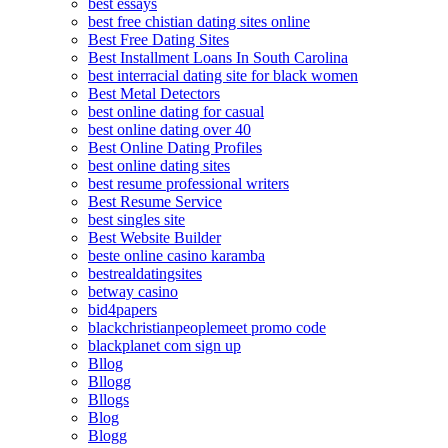
best essays
best free chistian dating sites online
Best Free Dating Sites
Best Installment Loans In South Carolina
best interracial dating site for black women
Best Metal Detectors
best online dating for casual
best online dating over 40
Best Online Dating Profiles
best online dating sites
best resume professional writers
Best Resume Service
best singles site
Best Website Builder
beste online casino karamba
bestrealdatingsites
betway casino
bid4papers
blackchristianpeoplemeet promo code
blackplanet com sign up
Bllog
Bllogg
Bllogs
Blog
Blogg