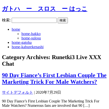
ガトハ ー スロス ー はっこ
検索:
home
home-hakko
home-sulosu
home-gatoha
home-kaburekenashi
Category Archives: Runetki3 Live XXX
Chat
90 Day Fiance’s First Lesbian Couple The
Marketing Trick For Male Watchers?
サイトデフォルト
|
2020年7月29日
90 Day Fiance’s First Lesbian Couple The Marketing Trick For
Male Watchers? Numerous fans are involved that 90 […]