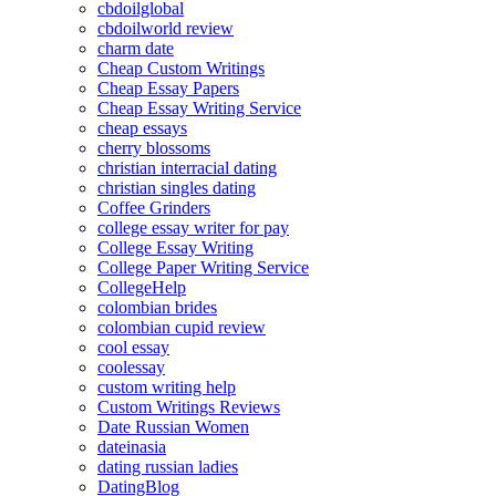
cbdoilglobal
cbdoilworld review
charm date
Cheap Custom Writings
Cheap Essay Papers
Cheap Essay Writing Service
cheap essays
cherry blossoms
christian interracial dating
christian singles dating
Coffee Grinders
college essay writer for pay
College Essay Writing
College Paper Writing Service
CollegeHelp
colombian brides
colombian cupid review
cool essay
coolessay
custom writing help
Custom Writings Reviews
Date Russian Women
dateinasia
dating russian ladies
DatingBlog