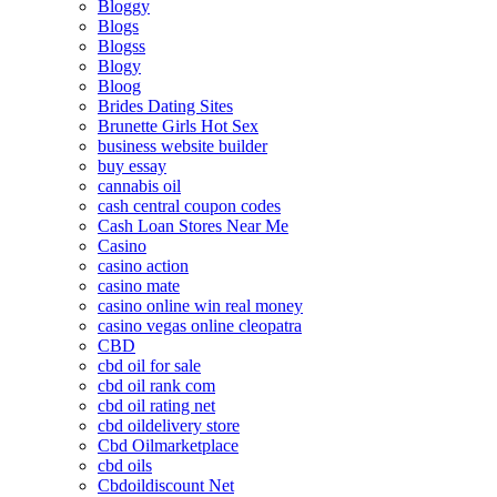
Bloggy
Blogs
Blogss
Blogy
Bloog
Brides Dating Sites
Brunette Girls Hot Sex
business website builder
buy essay
cannabis oil
cash central coupon codes
Cash Loan Stores Near Me
Casino
casino action
casino mate
casino online win real money
casino vegas online cleopatra
CBD
cbd oil for sale
cbd oil rank com
cbd oil rating net
cbd oildelivery store
Cbd Oilmarketplace
cbd oils
Cbdoildiscount Net