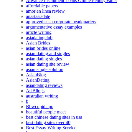
Advance Installment Loans Online Pennsylvania
affordable papers
amor en linea review
anastasiadate
approved cash corporate headquarters
argumentative essay examples
article writing
asiadatingclub
Asian Brides
asian brides online
asian dating and singles
asian dating singles
asian dating site review
asian single solution
AsianBlog
AsianDating
asiandating reviews
AsiBllogs
australian writing
b
Bbwcupid app
beautiful people meet
best chinese dating sites in usa
best dating sites over 40
Best Essay Writing Service