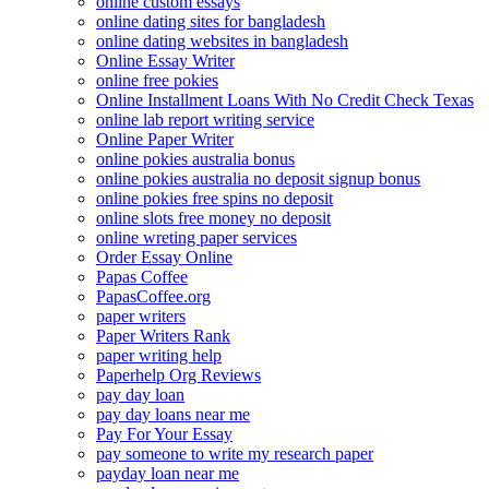
online custom essays
online dating sites for bangladesh
online dating websites in bangladesh
Online Essay Writer
online free pokies
Online Installment Loans With No Credit Check Texas
online lab report writing service
Online Paper Writer
online pokies australia bonus
online pokies australia no deposit signup bonus
online pokies free spins no deposit
online slots free money no deposit
online wreting paper services
Order Essay Online
Papas Coffee
PapasCoffee.org
paper writers
Paper Writers Rank
paper writing help
Paperhelp Org Reviews
pay day loan
pay day loans near me
Pay For Your Essay
pay someone to write my research paper
payday loan near me