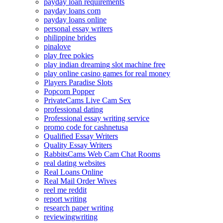
payday loan requirements
payday loans com
payday loans online
personal essay writers
philippine brides
pinalove
play free pokies
play indian dreaming slot machine free
play online casino games for real money
Players Paradise Slots
Popcorn Popper
PrivateCams Live Cam Sex
professional dating
Professional essay writing service
promo code for cashnetusa
Qualified Essay Writers
Quality Essay Writers
RabbitsCams Web Cam Chat Rooms
real dating websites
Real Loans Online
Real Mail Order Wives
reel me reddit
report writing
research paper writing
reviewingwriting