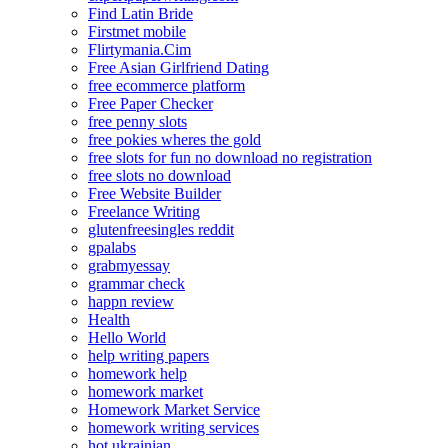
Find Latin Bride
Firstmet mobile
Flirtymania.Cim
Free Asian Girlfriend Dating
free ecommerce platform
Free Paper Checker
free penny slots
free pokies wheres the gold
free slots for fun no download no registration
free slots no download
Free Website Builder
Freelance Writing
glutenfreesingles reddit
gpalabs
grabmyessay
grammar check
happn review
Health
Hello World
help writing papers
homework help
homework market
Homework Market Service
homework writing services
hot ukrainian