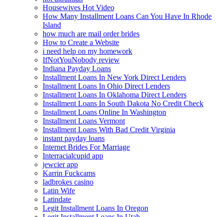
Housewives Hot Video
How Many Installment Loans Can You Have In Rhode
Island
how much are mail order brides
How to Create a Website
i need help on my homework
IfNotYouNobody review
Indiana Payday Loans
Installment Loans In New York Direct Lenders
Installment Loans In Ohio Direct Lenders
Installment Loans In Oklahoma Direct Lenders
Installment Loans In South Dakota No Credit Check
Installment Loans Online In Washington
Installment Loans Vermont
Installment Loans With Bad Credit Virginia
instant payday loans
Internet Brides For Marriage
Interracialcupid app
jewcier app
Karrin Fuckcams
ladbrokes casino
Latin Wife
Latindate
Legit Installment Loans In Oregon
Legit Installment Loans In Utah