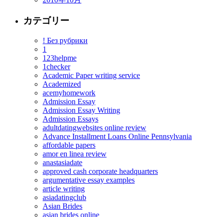
カテゴリー
! Без рубрики
1
123helpme
1checker
Academic Paper writing service
Academized
acemyhomework
Admission Essay
Admission Essay Writing
Admission Essays
adultdatingwebsites online review
Advance Installment Loans Online Pennsylvania
affordable papers
amor en linea review
anastasiadate
approved cash corporate headquarters
argumentative essay examples
article writing
asiadatingclub
Asian Brides
asian brides online