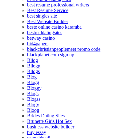
best resume professional writers
Best Resume Service
best singles site
Best Website Builder
beste online casino karamba
bestrealdatingsites
betway casino
bid4papers
blackchristianpeoplemeet promo code
blackplanet com sign up
Bllog
Bllogg
Bllogs
Blog
Blogg
Bloggy
Blogs
Blogss
Blogy
Bloog
Brides Dating Sites
Brunette Girls Hot Sex
business website builder
buy essay
cannabis oil