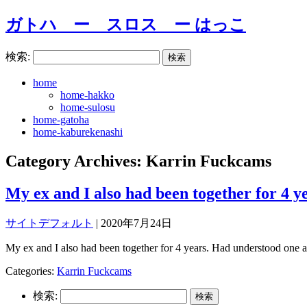
ガトハ ー スロス ー はっこ
検索:
home
home-hakko
home-sulosu
home-gatoha
home-kaburekenashi
Category Archives: Karrin Fuckcams
My ex and I also had been together for 4 y
サイトデフォルト
|
2020年7月24日
My ex and I also had been together for 4 years. Had understood one an
Categories:
Karrin Fuckcams
検索: