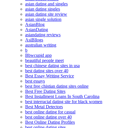
asian dating and singles
asian dating singles
asian dating site review
asian single solution
AsianBlog
AsianDating
asiandating reviews
AsiBllogs
australian writing
b
Bbwcupid app
beautiful people meet
best chinese dating sites in usa
best dating sites over 40
Best Essay Writing Service
best essays
best free chistian dating sites online
Best Free Dating Sites
Best Installment Loans In South Carolina
best interracial dating site for black women
Best Metal Detectors
best online dating for casual
best online dating over 40
Best Online Dating Profiles
best online dating sites