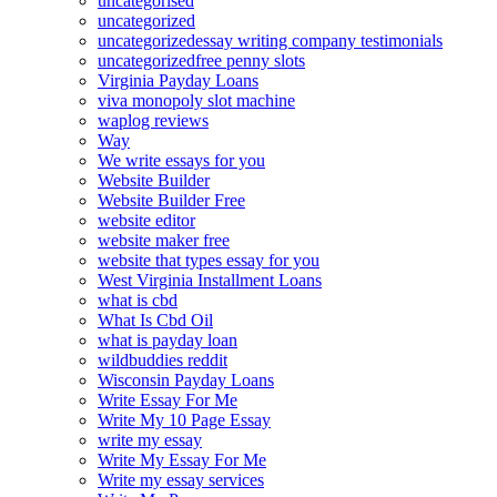
uncategorised
uncategorized
uncategorizedessay writing company testimonials
uncategorizedfree penny slots
Virginia Payday Loans
viva monopoly slot machine
waplog reviews
Way
We write essays for you
Website Builder
Website Builder Free
website editor
website maker free
website that types essay for you
West Virginia Installment Loans
what is cbd
What Is Cbd Oil
what is payday loan
wildbuddies reddit
Wisconsin Payday Loans
Write Essay For Me
Write My 10 Page Essay
write my essay
Write My Essay For Me
Write my essay services