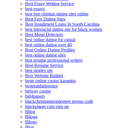
Best Essay Writing Service
best essays
best free chistian dating sites online
Best Free Dating Sites
Best Installment Loans In South Carolina
best interracial dating site for black women
Best Metal Detectors
best online dating for casual
best online dating over 40
Best Online Dating Profiles
best online dating sites
best resume professional writers
Best Resume Service
best singles site
Best Website Builder
beste online casino karamba
bestrealdatingsites
betway casino
bid4papers
blackchristianpeoplemeet promo code
blackplanet com sign up
Bllog
Bllogg
Bllogs
Blog