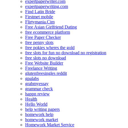
expertpaperwriter.com
expertpaperwriting.com
Find Latin Bride
Firstmet mobile
Flirtymania.Cim
Free Asian Girlfriend Dating
free ecommerce platform
Free Paper Checker
free penny slots
free pokies wheres the gold
free slots for fun no download no registration
free slots no download
Free Website Builder
Freelance Writing
glutenfreesingles reddit
gpalabs
grabmyessay
grammar check
happn review
Health
Hello World
help writing papers
homework help
homework market
Homework Market Service