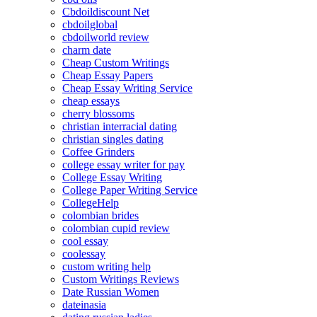
Cbdoildiscount Net
cbdoilglobal
cbdoilworld review
charm date
Cheap Custom Writings
Cheap Essay Papers
Cheap Essay Writing Service
cheap essays
cherry blossoms
christian interracial dating
christian singles dating
Coffee Grinders
college essay writer for pay
College Essay Writing
College Paper Writing Service
CollegeHelp
colombian brides
colombian cupid review
cool essay
coolessay
custom writing help
Custom Writings Reviews
Date Russian Women
dateinasia