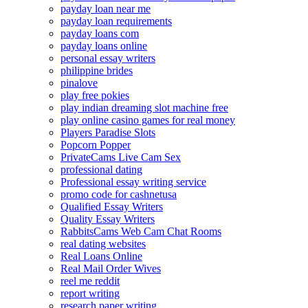
payday loan near me
payday loan requirements
payday loans com
payday loans online
personal essay writers
philippine brides
pinalove
play free pokies
play indian dreaming slot machine free
play online casino games for real money
Players Paradise Slots
Popcorn Popper
PrivateCams Live Cam Sex
professional dating
Professional essay writing service
promo code for cashnetusa
Qualified Essay Writers
Quality Essay Writers
RabbitsCams Web Cam Chat Rooms
real dating websites
Real Loans Online
Real Mail Order Wives
reel me reddit
report writing
research paper writing