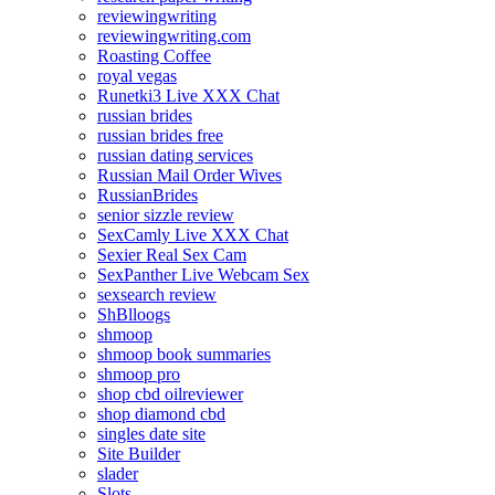
reviewingwriting
reviewingwriting.com
Roasting Coffee
royal vegas
Runetki3 Live XXX Chat
russian brides
russian brides free
russian dating services
Russian Mail Order Wives
RussianBrides
senior sizzle review
SexCamly Live XXX Chat
Sexier Real Sex Cam
SexPanther Live Webcam Sex
sexsearch review
ShBlloogs
shmoop
shmoop book summaries
shmoop pro
shop cbd oilreviewer
shop diamond cbd
singles date site
Site Builder
slader
Slots