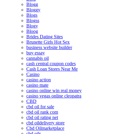
Blogg
Bloggy
Blogs
Blogss
Blogy
Bloog
Brides Dating Sites
Brunette Girls Hot Sex
business website builder
buy essay
cannabis oil
cash central coupon codes
Cash Loan Stores Near Me
Casino
casino action
casino mate
casino online win real money
casino vegas online cleopatra
CBD
cbd oil for sale
cbd oil rank com
cbd oil rating net
cbd oildelivery store
Cbd Oilmarketplace
cbd oils