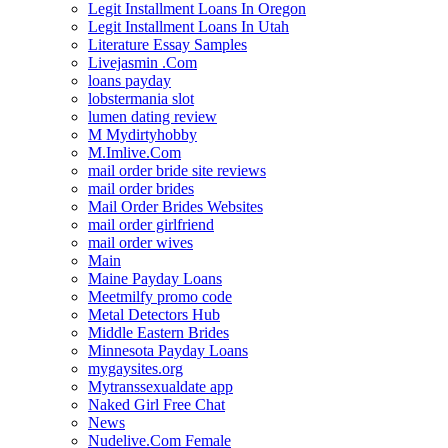
Legit Installment Loans In Oregon
Legit Installment Loans In Utah
Literature Essay Samples
Livejasmin .Com
loans payday
lobstermania slot
lumen dating review
M Mydirtyhobby
M.Imlive.Com
mail order bride site reviews
mail order brides
Mail Order Brides Websites
mail order girlfriend
mail order wives
Main
Maine Payday Loans
Meetmilfy promo code
Metal Detectors Hub
Middle Eastern Brides
Minnesota Payday Loans
mygaysites.org
Mytranssexualdate app
Naked Girl Free Chat
News
Nudelive.Com Female