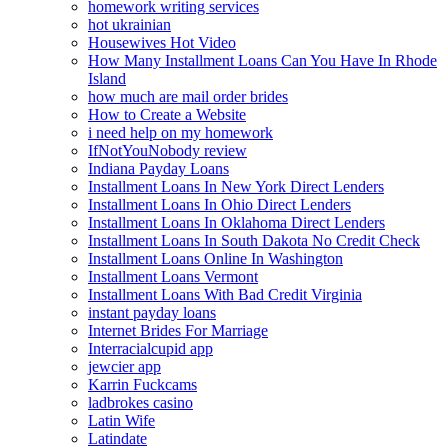
homework writing services
hot ukrainian
Housewives Hot Video
How Many Installment Loans Can You Have In Rhode
Island
how much are mail order brides
How to Create a Website
i need help on my homework
IfNotYouNobody review
Indiana Payday Loans
Installment Loans In New York Direct Lenders
Installment Loans In Ohio Direct Lenders
Installment Loans In Oklahoma Direct Lenders
Installment Loans In South Dakota No Credit Check
Installment Loans Online In Washington
Installment Loans Vermont
Installment Loans With Bad Credit Virginia
instant payday loans
Internet Brides For Marriage
Interracialcupid app
jewcier app
Karrin Fuckcams
ladbrokes casino
Latin Wife
Latindate