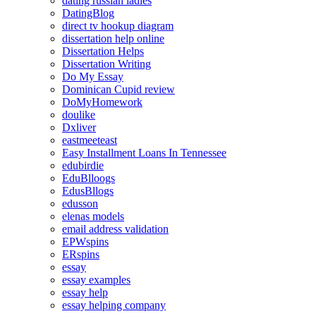
dating russian ladies
DatingBlog
direct tv hookup diagram
dissertation help online
Dissertation Helps
Dissertation Writing
Do My Essay
Dominican Cupid review
DoMyHomework
doulike
Dxliver
eastmeeteast
Easy Installment Loans In Tennessee
edubirdie
EduBlloogs
EdusBllogs
edusson
elenas models
email address validation
EPWspins
ERspins
essay
essay examples
essay help
essay helping company