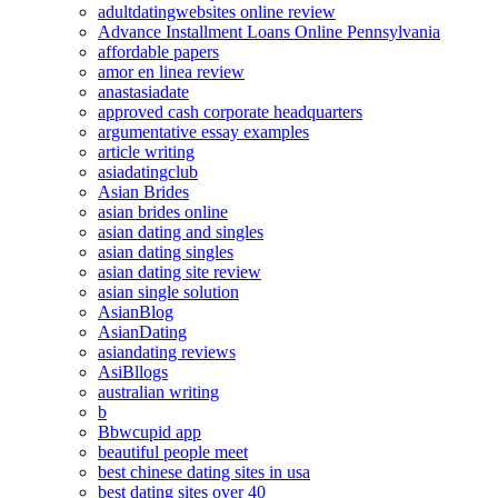
adultdatingwebsites online review
Advance Installment Loans Online Pennsylvania
affordable papers
amor en linea review
anastasiadate
approved cash corporate headquarters
argumentative essay examples
article writing
asiadatingclub
Asian Brides
asian brides online
asian dating and singles
asian dating singles
asian dating site review
asian single solution
AsianBlog
AsianDating
asiandating reviews
AsiBllogs
australian writing
b
Bbwcupid app
beautiful people meet
best chinese dating sites in usa
best dating sites over 40