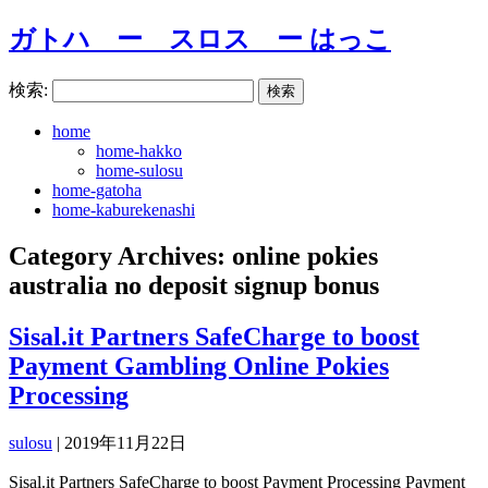
ガトハ ー スロス ー はっこ
検索:
home
home-hakko
home-sulosu
home-gatoha
home-kaburekenashi
Category Archives: online pokies
australia no deposit signup bonus
Sisal.it Partners SafeCharge to boost
Payment Gambling Online Pokies
Processing
sulosu
|
2019年11月22日
Sisal.it Partners SafeCharge to boost Payment Processing Payment