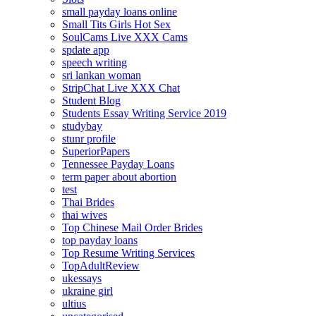
small payday loans online
Small Tits Girls Hot Sex
SoulCams Live XXX Cams
spdate app
speech writing
sri lankan woman
StripChat Live XXX Chat
Student Blog
Students Essay Writing Service 2019
studybay
stunr profile
SuperiorPapers
Tennessee Payday Loans
term paper about abortion
test
Thai Brides
thai wives
Top Chinese Mail Order Brides
top payday loans
Top Resume Writing Services
TopAdultReview
ukessays
ukraine girl
ultius