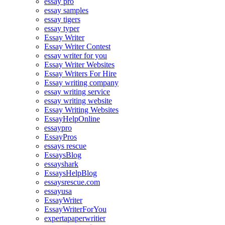
essay pro
essay samples
essay tigers
essay typer
Essay Writer
Essay Writer Contest
essay writer for you
Essay Writer Websites
Essay Writers For Hire
Essay writing company
essay writing service
essay writing website
Essay Writing Websites
EssayHelpOnline
essaypro
EssayPros
essays rescue
EssaysBlog
essayshark
EssaysHelpBlog
essaysrescue.com
essayusa
EssayWriter
EssayWriterForYou
expertapaperwritier