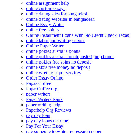
online assignment help
online custom essays
online dating sites for bangladesh
online dating websites in bangladesh
Online Essay Writer
online free pokies
Online Installment Loans With No Credit Check Texas
online lab report writing service
Online Paper Writer
online pokies australia bonus
online pokies australia no deposit signup bonus
online pokies free spins no deposit
online slots free money no deposit
online wreting paper services
Order Essay Online
Papas Coffee
PapasCoffee.org
paper writers
Paper Writers Rank
paper writing help
Paperhelp Org Reviews
pay day loan
pay day loans near me
Pay For Your Essay
pay someone to write my research paper