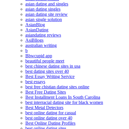
asian dating and singles
asian dating singles
asian dating site review
asian single solution
AsianBlog
AsianDating
asiandating reviews
AsiBllogs
australian writing
b
Bbwcupid app
beautiful people meet
best chinese dating sites in usa
best dating sites over 40
Best Essay Writing Service
best essays
best free chistian dating sites online
Best Free Dating Sites
Best Installment Loans In South Carolina
best interracial dating site for black women
Best Metal Detectors
best online dating for casual
best online dating over 40
Best Online Dating Profiles
best online dating sites