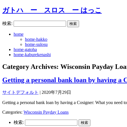
ガトハ ー スロス ー はっこ
検索:
home
home-hakko
home-sulosu
home-gatoha
home-kaburekenashi
Category Archives: Wisconsin Payday Loa
Getting a personal bank loan by having a 
サイトデフォルト
|
2020年7月29日
Getting a personal bank loan by having a Cosigner: What you need 
Categories:
Wisconsin Payday Loans
検索: