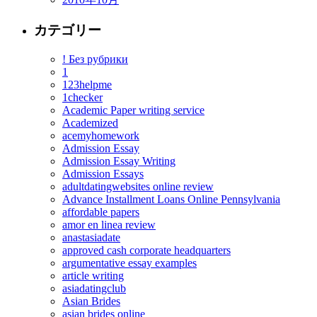
カテゴリー
! Без рубрики
1
123helpme
1checker
Academic Paper writing service
Academized
acemyhomework
Admission Essay
Admission Essay Writing
Admission Essays
adultdatingwebsites online review
Advance Installment Loans Online Pennsylvania
affordable papers
amor en linea review
anastasiadate
approved cash corporate headquarters
argumentative essay examples
article writing
asiadatingclub
Asian Brides
asian brides online