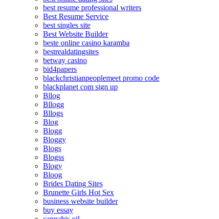
best resume professional writers
Best Resume Service
best singles site
Best Website Builder
beste online casino karamba
bestrealdatingsites
betway casino
bid4papers
blackchristianpeoplemeet promo code
blackplanet com sign up
Bllog
Bllogg
Bllogs
Blog
Blogg
Bloggy
Blogs
Blogss
Blogy
Bloog
Brides Dating Sites
Brunette Girls Hot Sex
business website builder
buy essay
cannabis oil