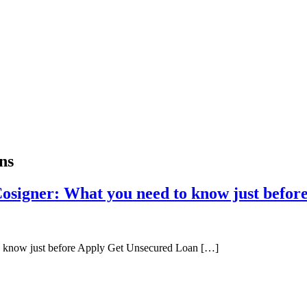
ns
Cosigner: What you need to know just befor
to know just before Apply Get Unsecured Loan […]